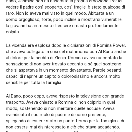
Bano, Jasmine non ha nascosto la propria emozione. Per lei
vedere il padre così scoperto, così fragile, è stato qualcosa di
raro. Non lo aveva mai visto in quel modo. Abituata a un
uomo orgoglioso, forte, poco incline a mostrarsi vulnerabile,
la giovane ha ammesso di essere rimasta profondamente
colpita.
La vicenda era esplosa dopo le dichiarazioni di Romina Power,
che aveva collegato la crisi del matrimonio con Al Bano anche
al dolore per la perdita di Ylenia. Romina aveva raccontato la
sensazione di non aver trovato accanto a sé quel sostegno
che si aspettava in un momento devastante. Parole pesanti,
capaci di riaprire un capitolo dolorosissimo e ancora molto
sensibile per tutta la famiglia.
Al Bano, poco dopo, aveva risposto in televisione con grande
trasporto. Aveva chiesto a Romina di non colpirlo in quel
modo, sostenendo di non meritare quelle accuse. Aveva
rivendicato il suo ruolo di padre e di uomo presente,
spiegando di essere stato un punto fermo per la famiglia e di
non essersi mai disinteressato a ciò che stava accadendo.