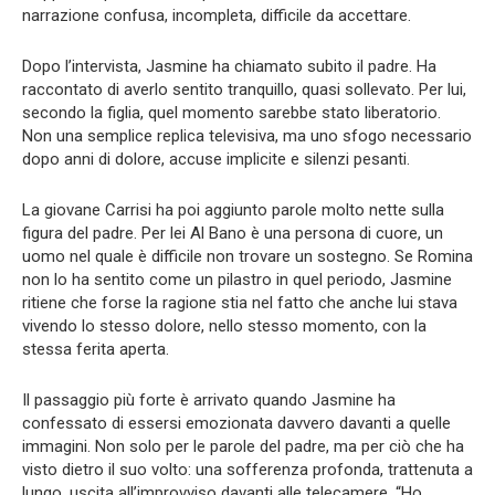
narrazione confusa, incompleta, difficile da accettare.
Dopo l’intervista, Jasmine ha chiamato subito il padre. Ha
raccontato di averlo sentito tranquillo, quasi sollevato. Per lui,
secondo la figlia, quel momento sarebbe stato liberatorio.
Non una semplice replica televisiva, ma uno sfogo necessario
dopo anni di dolore, accuse implicite e silenzi pesanti.
La giovane Carrisi ha poi aggiunto parole molto nette sulla
figura del padre. Per lei Al Bano è una persona di cuore, un
uomo nel quale è difficile non trovare un sostegno. Se Romina
non lo ha sentito come un pilastro in quel periodo, Jasmine
ritiene che forse la ragione stia nel fatto che anche lui stava
vivendo lo stesso dolore, nello stesso momento, con la
stessa ferita aperta.
Il passaggio più forte è arrivato quando Jasmine ha
confessato di essersi emozionata davvero davanti a quelle
immagini. Non solo per le parole del padre, ma per ciò che ha
visto dietro il suo volto: una sofferenza profonda, trattenuta a
lungo, uscita all’improvviso davanti alle telecamere. “Ho