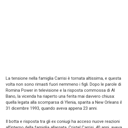
La tensione nella famiglia Carrisi è tornata altissima, e questa
volta non sono rimasti fuori nemmeno i figli. Dopo le parole di
Romina Power in televisione e la risposta commossa di Al
Bano, la vicenda ha riaperto una ferita mai davvero chiusa:
quella legata alla scomparsa di Ylenia, sparita a New Orleans il
31 dicembre 1993, quando aveva appena 23 anni.
Il botta e risposta tra gli ex coniugi ha acceso nuove reazioni
all’interno della famiglia allargata. Cristel Carrisi, 40 anni, aveva