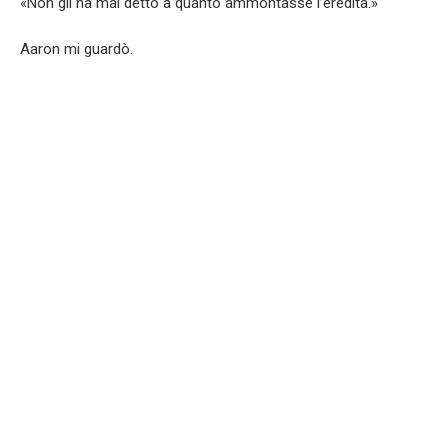
«Non gli ha mai detto a quanto ammontasse l’eredità.»
Aaron mi guardò.