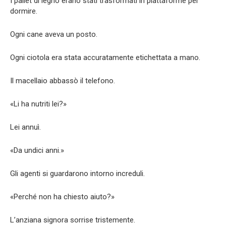
I pallet di legno erano stati trasformati in piattaforme per
dormire.
Ogni cane aveva un posto.
Ogni ciotola era stata accuratamente etichettata a mano.
Il macellaio abbassò il telefono.
«Li ha nutriti lei?»
Lei annuì.
«Da undici anni.»
Gli agenti si guardarono intorno increduli.
«Perché non ha chiesto aiuto?»
L’anziana signora sorrise tristemente.