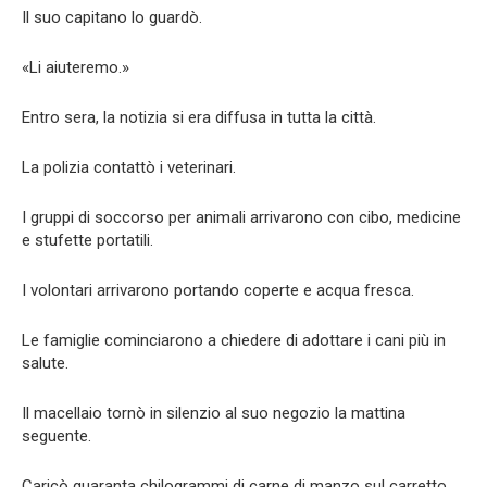
Il suo capitano lo guardò.
«Li aiuteremo.»
Entro sera, la notizia si era diffusa in tutta la città.
La polizia contattò i veterinari.
I gruppi di soccorso per animali arrivarono con cibo, medicine
e stufette portatili.
I volontari arrivarono portando coperte e acqua fresca.
Le famiglie cominciarono a chiedere di adottare i cani più in
salute.
Il macellaio tornò in silenzio al suo negozio la mattina
seguente.
Caricò quaranta chilogrammi di carne di manzo sul carretto