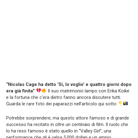
“Nicolas Cage ha detto ‘Sì, lo voglio’ e quattro giorni dopo
era già finita”
Il suo matrimonio lampo con Erika Koike
e la fortuna che c’era dietro fanno ancora discutere tutti.
Guarda le rare foto dei paparazzi nell’articolo qui sotto
Potrebbe sorprendere, ma questo attore famoso e di grande
successo ha recitato in oltre un centinaio di film. Il ruolo che
lo ha reso famoso è stato quello in “Valley Girl”, una
performance che gli è valsa 5.000 dollari e un ampio